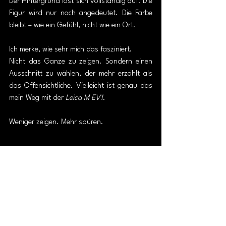
Der Hintergrund löst sich vollständig auf. Die 
Figur wird nur noch angedeutet. Die Farbe 
bleibt – wie ein Gefühl, nicht wie ein Ort.
Ich merke, wie sehr mich das fasziniert.
Nicht das Ganze zu zeigen. Sondern einen 
Ausschnitt zu wählen, der mehr erzählt als 
das Offensichtliche. Vielleicht ist genau das 
mein Weg mit der
 Leica M EV1
.
Weniger zeigen. Mehr spüren.
Ein Moment zu spät – oder 
genau richtig
Ein Tram hält beim Pfeiferbrunnen. Ich drehe 
mich zur rechten Seite und sehe mein 