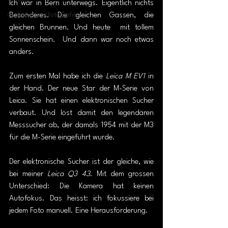
Ich war in Bern unterwegs. Eigentlich nichts 
Gedanken zur Fotografie
Besonderes. Die gleichen Gassen, die 
gleichen Brunnen. Und heute  mit tollem 
Sonnenschein.  Und dann war noch etwas 
anders.
Zum ersten Mal habe ich die 
Leica M
 EV1 
in 
der Hand. Der neue Star der M-Serie von 
Leica. Sie hat einen elektronischen Sucher 
verbaut. Und löst damit den legendären 
Messsucher ab, der damals 1954 mit der M3 
für die M-Serie eingeführt wurde. 
Der elektronische Sucher ist der gleiche, wie 
bei meiner 
Leica Q3 43
. Mit dem grossen 
Unterschied: Die Kamera hat keinen 
Autofokus. Das heisst: ich fokussiere bei 
jedem Foto manuell. Eine Herausforderung. 