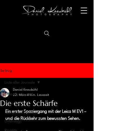
Beitrag
Liste aller Journale
Daniel Kneubühl
Liste aller Journale
22. März
4 Min. Lesezeit
Die erste Schärfe
Monochrom
Ein erster Spaziergang mit der Leica M EV1 – 
Technik und Prozess
und die Rückkehr zum bewussten Sehen. 
Unterwegs
Projekte