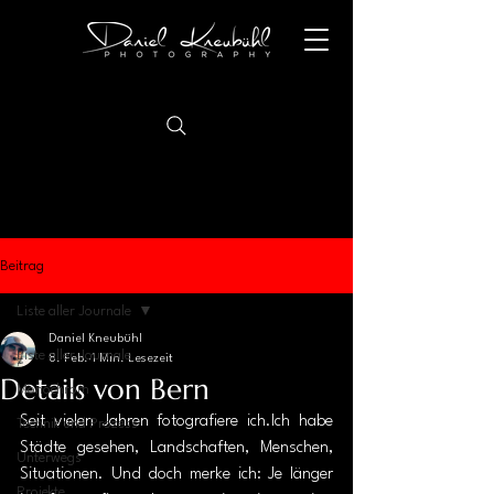
Beitrag
Liste aller Journale
Daniel Kneubühl
Liste aller Journale
8. Feb.
1 Min. Lesezeit
Details von Bern
Monochrom
Seit vielen Jahren fotografiere ich.Ich habe 
Technik und Prozess
Städte gesehen, Landschaften, Menschen, 
Unterwegs
Situationen. Und doch merke ich: Je länger 
Projekte