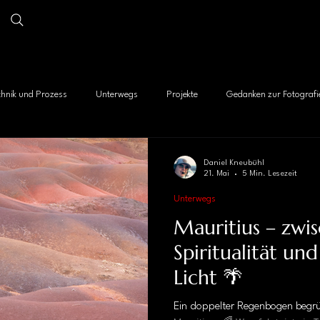
chnik und Prozess
Unterwegs
Projekte
Gedanken zur Fotografi
Daniel Kneubühl
21. Mai
5 Min. Lesezeit
Unterwegs
Mauritius – zwi
Spiritualität un
Licht 🌴
Ein doppelter Regenbogen begr