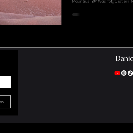
Mauritius. 🌈 Was folgt, ist ein 
Vulkane, tropische Wasserfälle, 
Durga-Statuen, dichter Regenwa
Tieren. Mauritius zeigt sich über
unglaublich vielfältig.
Dani
en