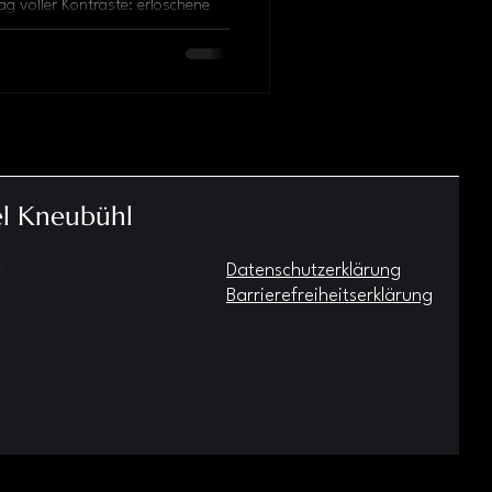
Tag voller Kontraste: erloschene
farbige Erde, riesige Shiva- und
ld und stille Begegnungen mit
raschend wild, spirituell und
el Kneubühl
Datenschutzerklärung
Barrierefreiheitserklärung