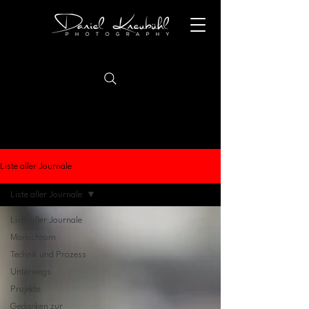
Liste aller Journale
Liste aller Journale
Liste aller Journale
Monochrom
Technik und Prozess
Unterwegs
Projekte
Gedanken zur