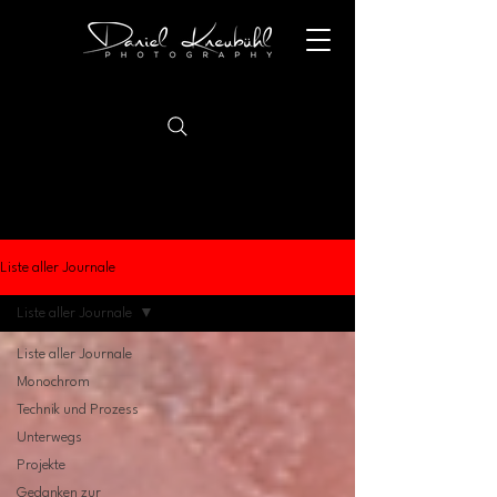
Liste aller Journale
Liste aller Journale
Liste aller Journale
Monochrom
Technik und Prozess
Unterwegs
Projekte
Gedanken zur