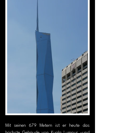
Mit seinen 679 Metern ist er heute das 
höchste Gebäude von Kuala Lumpur –und 