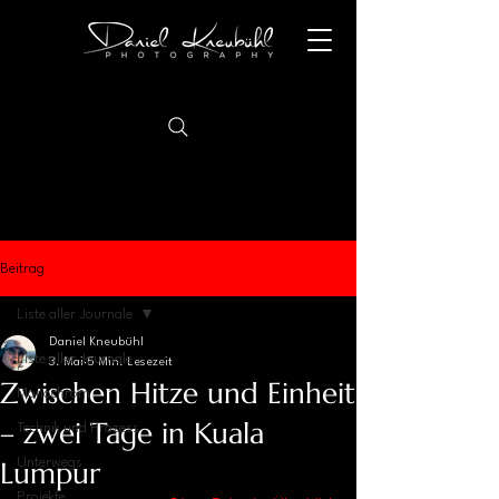
Beitrag
Liste aller Journale
Daniel Kneubühl
Liste aller Journale
3. Mai
5 Min. Lesezeit
Zwischen Hitze und Einheit
Monochrom
– zwei Tage in Kuala
Technik und Prozess
Lumpur
Unterwegs
Projekte