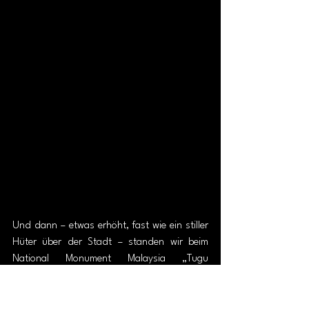
Und dann – etwas erhöht, fast wie ein stiller 
Hüter über der Stadt – standen wir beim 
National Monument Malaysia „Tugu 
Negara“.
Eine kraftvolle Bronzeskulptur. Soldaten, in 