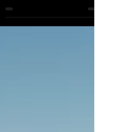
Tiere und unvergessliche Augenblicke. Zum Abschluss
dieser Mini-Weltreise zeige ich 60 Bilder, die für mich
geblieben sind – Momente voller Staunen, Freude, Weite
und Erinnerung.