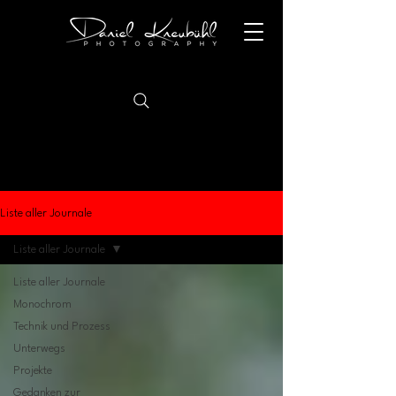
Liste aller Journale
Liste aller Journale
Liste aller Journale
Monochrom
Technik und Prozess
Unterwegs
Projekte
Gedanken zur