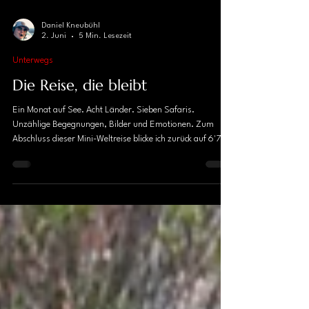
Daniel Kneubühl
2. Juni
5 Min. Lesezeit
Unterwegs
Die Reise, die bleibt
Ein Monat auf See. Acht Länder. Sieben Safaris.
Unzählige Begegnungen, Bilder und Emotionen. Zum
Abschluss dieser Mini-Weltreise blicke ich zurück auf 6'713
Seemeilen zwischen Singapur und Kapstadt – und auf
Erinnerungen, die noch lange bleiben werden.