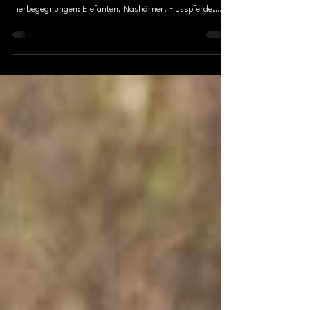
Von Kapstadt durch Weinberge und Bergtäler bis ins
Aquila Private Game Reserve. Ein Tag voller
Tierbegegnungen: Elefanten, Nashörner, Flusspferde,
Giraffen und auch Löwen. Eine Safari zwischen
Tourismus, faszinierender Tierwelt und unvergesslichen
Momenten im Abendlicht. 🦁🐘