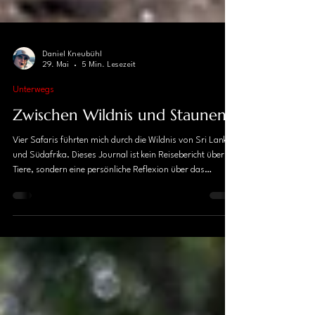
Daniel Kneubühl
29. Mai
5 Min. Lesezeit
Unterwegs
Zwischen Wildnis und Staunen
Vier Safaris führten mich durch die Wildnis von Sri Lanka
und Südafrika. Dieses Journal ist kein Reisebericht über
Tiere, sondern eine persönliche Reflexion über das
Beobachten, das Fotografieren, die Faszination für
Wildtiere und die Dankbarkeit, für kurze Zeit Gast in ihrer
Welt gewesen zu sein.