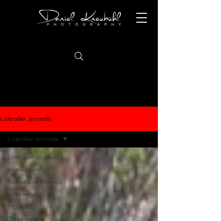
Liste aller Journale
Liste aller Journale
Liste aller Journale
Monochrom
Technik und Prozess
Unterwegs
Projekte
Gedanken zur