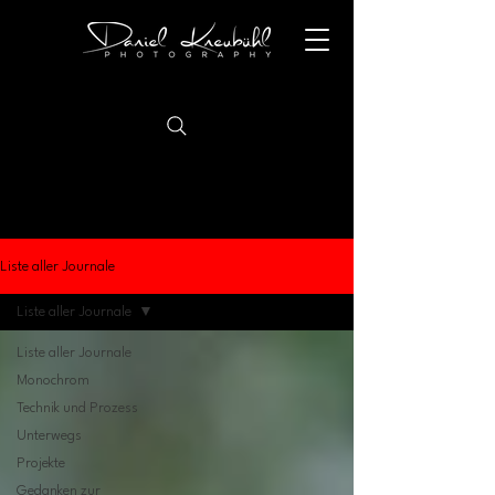
Liste aller Journale
Liste aller Journale
Liste aller Journale
Monochrom
Technik und Prozess
Unterwegs
Projekte
Gedanken zur